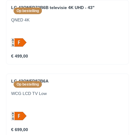
LG 43QNED72B6B televisie 4K UHD - 43"
Op bestelling
QNED 4K
€ 499,00
LG 43QNED87B6A
Op bestelling
WCG LCD TV Low
€ 699,00