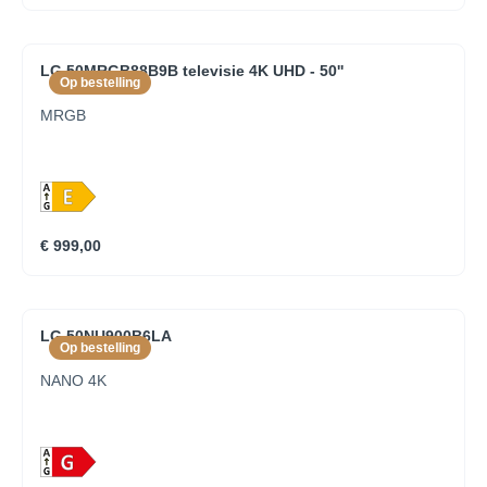
LG 50MRGB88B9B televisie 4K UHD - 50''
Op bestelling
MRGB
€ 999,00
LG 50NU900B6LA
Op bestelling
NANO 4K