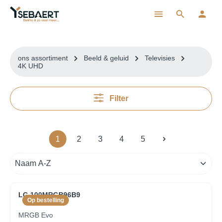
ToContentLink
ons assortiment
Beeld & geluid
Televisies
4K UHD
Filter
1
2
3
4
5
LG 100MRGB96B9
Op bestelling
MRGB Evo