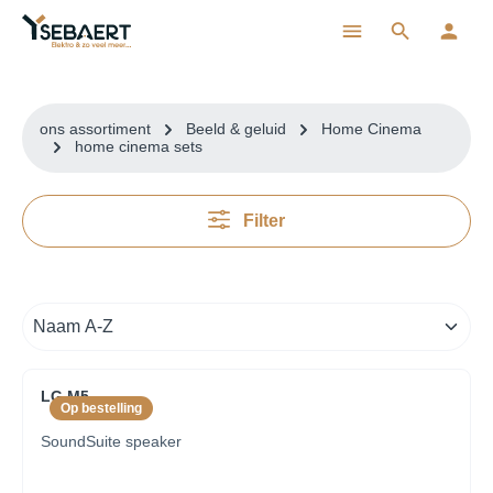
ToContentLink
ons assortiment
Beeld & geluid
Home Cinema
home cinema sets
Filter
LG M5
Op bestelling
SoundSuite speaker