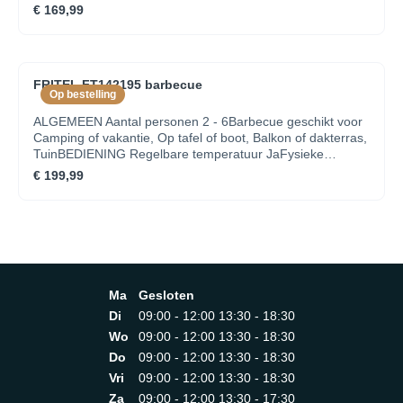
kenmerken Breedte 40Diepte 36Handvaten
€ 169,99
JaHittebestendige handvaten JaKleur Zwart,
RoodMateriaal Aluminium, Roestvrij staal (RVS)Met deksel
JaVorm RechthoekGEBRUIKSGEMAK Grilloppervlak 40 X
36Met antikleeflaag JaMet statief JaSTROOM Vermogen
FRITEL FT142195 barbecue
2000
Op bestelling
ALGEMEEN Aantal personen 2 - 6Barbecue geschikt voor
Camping of vakantie, Op tafel of boot, Balkon of dakterras,
TuinBEDIENING Regelbare temperatuur JaFysieke
kenmerken Breedte 40Diepte 36Handvaten
€ 199,99
JaHittebestendige handvaten JaKleur Zwart,
RoodMateriaal Aluminium, Roestvrij staal (RVS)Met deksel
JaVorm RechthoekGEBRUIKSGEMAK Grilloppervlak 40 X
36Met antikleeflaag JaMet statief JaTransportwieltjes
JaSTROOM Vermogen 2000
Ma
Gesloten
Di
09:00 - 12:00 13:30 - 18:30
Wo
09:00 - 12:00 13:30 - 18:30
Do
09:00 - 12:00 13:30 - 18:30
Vri
09:00 - 12:00 13:30 - 18:30
Za
09:00 - 12:00 13:30 - 17:30