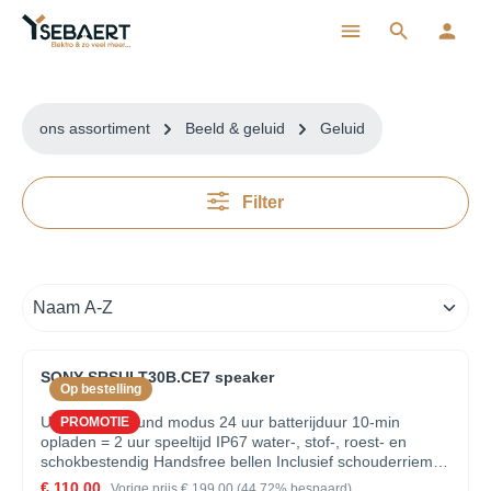
ToContentLink
ons assortiment
Beeld & geluid
Geluid
Filter
SONY SRSULT30B.CE7 speaker
Op bestelling
ULT power sound modus 24 uur batterijduur 10-min
PROMOTIE
opladen = 2 uur speeltijd IP67 water-, stof-, roest- en
schokbestendig Handsfree bellen Inclusief schouderriem
Sound Field optimalisatie 7-bands equalizer in Sound
€ 110,00
Vorige prijs
€ 199,00
(44.72% bespaard)