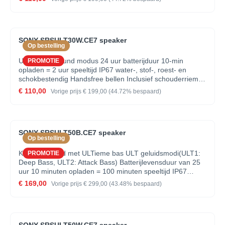
Connect app
SONY SRSULT30W.CE7 speaker
Op bestelling
ULT power sound modus 24 uur batterijduur 10-min
PROMOTIE
opladen = 2 uur speeltijd IP67 water-, stof-, roest- en
schokbestendig Handsfree bellen Inclusief schouderriem
Sound Field optimalisatie 7-bands equalizer in Sound
€ 110,00
Vorige prijs
€ 199,00
(44.72% bespaard)
Connect app
SONY SRSULT50B.CE7 speaker
Op bestelling
Krachtig geluid met ULTieme bas ULT geluidsmodi(ULT1:
PROMOTIE
Deep Bass, ULT2: Attack Bass) Batterijlevensduur van 25
uur 10 minuten opladen = 100 minuten speeltijd IP67
waterdicht, stofdicht en roestvrij 360° LED-verlichting
€ 169,00
Vorige prijs
€ 299,00
(43.48% bespaard)
Inclusief schouderriem Party Connect: sluit tot 100
luidsprekers aan 10-bands equalizer in Sound Connect-
app.