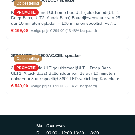
SONY SRSULT50W.CE7 speaker
Op bestelling
Krachtig geluid met ULTieme bas ULT geluidsmodi(ULT1:
PROMOTIE
Deep Bass, ULT2: Attack Bass) Batterijlevensduur van 25
uur 10 minuten opladen = 100 minuten speeltijd IP67
waterdicht, stofdicht en roestvrij 360° LED-verlichting
€ 169,00
Vorige prijs
€ 299,00
(43.48% bespaard)
Inclusief schouderriem Party Connect: sluit tot 100
luidsprekers aan 10-bands equalizer in Sound Connect-
app.
SONY SRSULT900AC.CEL speaker
Op bestelling
360° partygeluid ULT geluidsmodi(ULT1: Deep Bass,
PROMOTIE
ULT2: Attack Bass) Batterijduur van 25 uur 10 minuten
opladen = 3 uur speeltijd 360° LED-verlichting Karaoke en
gitaaringang TV-geluidsbooster 10-bands equalizer in
€ 549,00
Vorige prijs
€ 699,00
(21.46% bespaard)
Sound Connect-app Party Connect: sluit tot 100
luidsprekers aan
Ma
Gesloten
Di
09:00 - 12:00 13:30 - 18:30