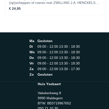
lasagne te portioneren en te serverenLengte 26,4
(op)scheppen of roeren met ZWILLING J.A. HENCKELS.
cmBreedte 7,4 cmHoogte 4,6 cm
Het genieten begint al bij de voorbereiding en terwijl
€ 24,95
werken met ZWILLING J.A. HENCKELS het koken reeds
plezierig maakt, hoeft men zich niet af te vragen hoe het
komt dat de verzamelwoede ontluikt. Er bestaat immers
slechts één iets wat beter is dan een ZWILLING J.A.
HENCKELS: nog meer ZWILLING J.A. HENCKELS.
Minimalistisch design van Matteo Thun en Antonio
Rodriguez Hoogwaardig roestvrij staal Ergonomische
Ma
Gesloten
greep Vaatwasmachinebestendig Zeer scherp, met
vingerbeschermingLengte 20 cmBreedte 7,2 cmHoogte 2
Di
09:00 - 12:00 13:30 - 18:30
cm
Wo
09:00 - 12:00 13:30 - 18:30
Do
09:00 - 12:00 13:30 - 18:30
Vri
09:00 - 12:00 13:30 - 18:30
Za
09:00 - 12:00 13:30 - 17:30
Zo
Gesloten
Huis Ysebaert
Vakekerkweg 8
9990 Maldegem
BTW: BE0719967652
050 71 10 30