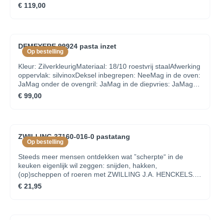
€ 119,00
DEMEYERE 99924 pasta inzet
Op bestelling
Kleur: ZilverkleurigMateriaal: 18/10 roestvrij staalAfwerking
oppervlak: silvinoxDeksel inbegrepen: NeeMag in de oven:
JaMag onder de ovengril: JaMag in de diepvries: JaMag
op het fornuis: JaGeschikt voor metalen keukenhulpjes:
€ 99,00
JaMag in de vaatwasmachine: JaGewicht (netto): 0,97
kgLengte van het product: 29,00 cmBreedte van het
product: 29,00 cmHoogte van het product: 20,00
cmDiameter bovenaan: 24,00 cm
ZWILLING 37160-016-0 pastatang
Op bestelling
Steeds meer mensen ontdekken wat ”scherpte“ in de
keuken eigenlijk wil zeggen: snijden, hakken,
(op)scheppen of roeren met ZWILLING J.A. HENCKELS.
Het genieten begint al bij de voorbereiding en terwijl
€ 21,95
werken met ZWILLING J.A. HENCKELS het koken reeds
plezierig maakt, hoeft men zich niet af te vragen hoe het
komt dat de verzamelwoede ontluikt. Er bestaat immers
slechts één iets wat beter is dan een ZWILLING J.A.