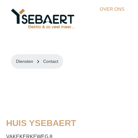
kipToSearch
general.skipToNavigation
OVER ONS
Diensten
Contact
HUIS YSEBAERT
VAKEKERKEWEG 8