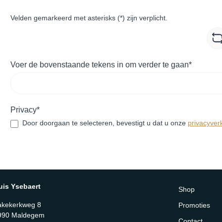
Velden gemarkeerd met asterisks (*) zijn verplicht.
Voer de bovenstaande tekens in om verder te gaan*
Privacy*
Door doorgaan te selecteren, bevestigt u dat u onze
privacyver
uis Ysebaert
Shop
akekerkweg 8
Promoties
990 Maldegem
Contact