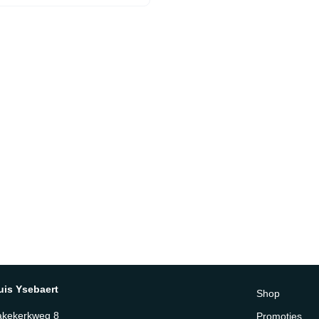
ogen: 500 W; enkel tijdens
mingsproces (qua
ruik te vergelijken met een
uit A-klasse)Volume: 3,3 L
uis Ysebaert
Shop
akekerkweg 8
Promoties