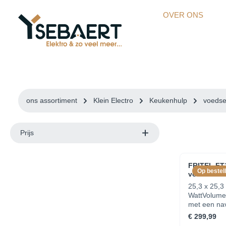
kipToSearch
general.skipToNavigation
OVER ONS
ons assortiment
Klein Electro
Keukenhulp
voedse
Prijs
FRITEL FT
Op bestell
voedselafv
25,3 x 25,3
WattVolume
met een nav
koolstofDie
€ 299,99
cm van mure