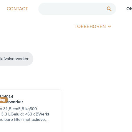
CONTACT
O
TOEBEHOREN
lafvalverwerker
144014
ing
alverwerker
 x 31,5 cm5,8 kg500
 3,3 LGeluid: <60 dBWerkt
ulbare filter met actieve
nt op een afstand van min. 15
n e.d. geplaatst te