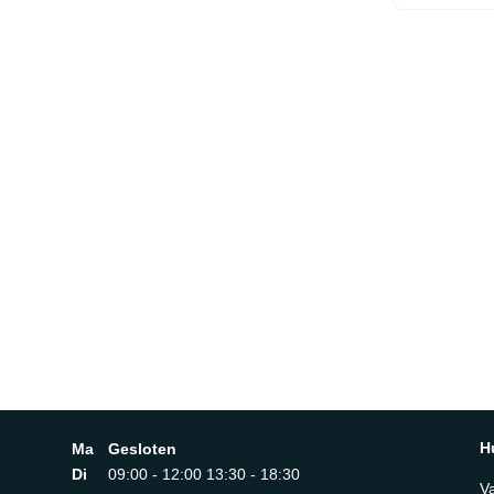
wordenVerm
het verwar
energieverb
vaatwasser 
H
Ma
Gesloten
Di
09:00 - 12:00 13:30 - 18:30
V