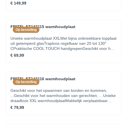
thuis pralines te bereiden. Alles om samen met je gezin
€ 149,99
pralines te maken, en het lukt van bij de eerste keer.
Pralines maken is vanaf nu kinderspel!
FRITEL FT142115 warmhoudplaat
Op bestelling
Unieke warmhoudplaat XXLMet bijna onbreekbare topplaat
uit getemperd glasTraploos regelbaar van 20 tot 130°
CPraktische COOL TOUCH handgrepenGeschikt voor het
opwarmen van borden en kommen, ...BedieningRegelbare
€ 69,99
temperatuur JaEnergieverbruikVermogen 400 WFysieke
kenmerkenKleur GrijsMateriaal InoxOnderhoud &
ReinigingVaatwasserbestendige onderdelen NeeVolledig
demonteerbaar NeePlatenAfmetingen plaat 54 x 41 cm
FRITEL FT142116 warmhoudplaat
Op bestelling
Geschikt voor het opwarmen van borden en kommen,
...Geschikt voor het warmhouden van gerechten, …Unieke
draadloze XXL warmhoudplaatMakkelijk verplaatsbaar
dankzij: snoerloos en praktische handvatenSlechts 15
€ 79,99
minuten opwarmen voor 2u warme
gerechtenBedieningRegelbare temperatuur
JaEnergieverbruikVermogen 400 WFysieke
kenmerkenKleur Grijs, ZwartMateriaal InoxOnderhoud &