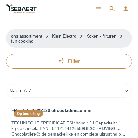
ToContentLink
ons assortiment
Klein Electro
Koken - frituren
fun cooking
Filter
FRIFRI FRF602120 chocolademachine
Op bestelling
TECHNISCHE SPECIFICATIESInhoud : 3 LCapaciteit : 1
kg de chocolatEAN : 5412144125559BESCHRIJVINGLa
Chocolatière®: de gemakkelijke en complete uitrusting om