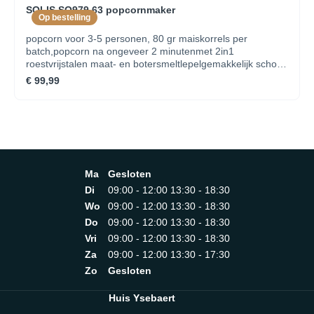
SOLIS SO979.63 popcornmaker
ReinigingVaatwasserbestendige onderdelen NeeVolledig
Op bestelling
demonteerbaar NeePlatenAfmetingen plaat 54 x 41 cm
popcorn voor 3-5 personen, 80 gr maiskorrels per
batch,popcorn na ongeveer 2 minutenmet 2in1
roestvrijstalen maat- en botersmeltlepelgemakkelijk schoon
te makendubbelwandige behuizing voor veilig gebruik
€ 99,99
Ma
Gesloten
Di
09:00 - 12:00 13:30 - 18:30
Wo
09:00 - 12:00 13:30 - 18:30
Do
09:00 - 12:00 13:30 - 18:30
Vri
09:00 - 12:00 13:30 - 18:30
Za
09:00 - 12:00 13:30 - 17:30
Zo
Gesloten
Huis Ysebaert