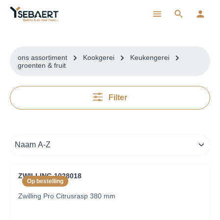
ToContentLink
ons assortiment
Kookgerei
Keukengerei
groenten & fruit
Filter
ZWILLING 1028018
Op bestelling
Zwilling Pro Citrusrasp 380 mm