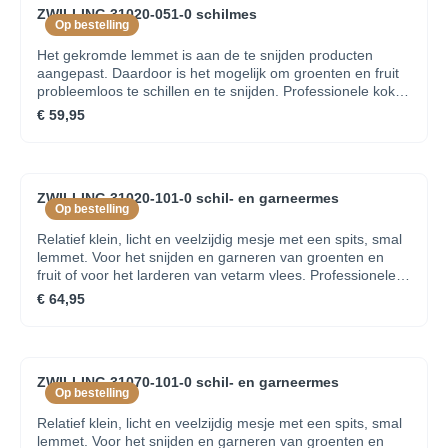
ZWILLING 31020-051-0 schilmes
Op bestelling
Het gekromde lemmet is aan de te snijden producten
aangepast. Daardoor is het mogelijk om groenten en fruit
probleemloos te schillen en te snijden. Professionele koks
over de hele wereld vertrouwen op de kwaliteit en de
€ 59,95
traditie van deze messenserie met klinknagels. Staal
gesmeed uit één stuk en een naadloze afwerking zorgen
voor een optimale balans en een veilige hantering. Uniek
roestvrij staal, speciaal voor ZWILLING J.A. HENCKELS
ZWILLING 31020-101-0 schil- en garneermes
ontwikkeld FRIODUR® ijsgehard lemmet SIGMAFORGE®,
Op bestelling
exact gesmeed uit één enkel stuk Greep uit kunststof met
rivetten Beperkte levenslange garantie op
Relatief klein, licht en veelzijdig mesje met een spits, smal
productiefoutenGewicht 0,058 kgLengte van het lemmet 7
lemmet. Voor het snijden en garneren van groenten en
cm
fruit of voor het larderen van vetarm vlees. Professionele
koks over de hele wereld vertrouwen op de kwaliteit en de
€ 64,95
traditie van deze messenserie met klinknagels. Staal
gesmeed uit één stuk en een naadloze afwerking zorgen
voor een optimale balans en een veilige hantering. Uniek
roestvrij staal, speciaal voor ZWILLING J.A. HENCKELS
ZWILLING 31070-101-0 schil- en garneermes
ontwikkeld FRIODUR® ijsgehard lemmet SIGMAFORGE®,
Op bestelling
exact gesmeed uit één enkel stuk Greep uit kunststof met
rivetten Beperkte levenslange garantie op
Relatief klein, licht en veelzijdig mesje met een spits, smal
productiefoutenGewicht 0,141 kgLengte van het lemmet
lemmet. Voor het snijden en garneren van groenten en