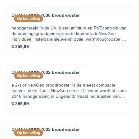
DUALIT DUD27030 broodrooster
Op bestelling
handgemaakt in de UK: gietaluminium en RVScontrole van
de bruiningsgraadgeintegreerde kruimelladeNewGen:
individueel instelbare sleuvenin optie: warmhoudrooster en
tostiklem
€ 259,99
DUALIT DUD27032 broodrooster
Op bestelling
e 2-slot NewGen broodrooster is de meest compacte
toaster uit de Dualit NewGen serie. Dit icoon wordt al sinds
1946 handgemaakt in Engeland! Naast het toasten van
brood, is de toaster uitgerust met een ontdooistand en een
€ 259,99
speciale bagelstand waarbij de bagels alleen aan de
binnenzijde worden getoast. Met de keuzeschakelaar kan
één of beide sleuven geselecteerd worden, ideaal en
energiebesparend.
DUALIT DUD27035 broodrooster
Op bestelling