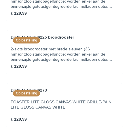
mm)ontdooistandbagelfunctie: worden enkel aan de
binnenzijde getoastgeintegreerde kruimelladein optie:
tostiklemmen
€ 129,99
DUALIT DUD26225 broodrooster
Op bestelling
2-slots broodrooster met brede sleuven (36
mm)ontdooistandbagelfunctie: worden enkel aan de
binnenzijde getoastgeintegreerde kruimelladein optie:
tostiklemmen
€ 129,99
DUALIT DUD26273
Op bestelling
TOASTER LITE GLOSS CANVAS WHITE GRILLE-PAIN
LITE GLOSS CANVAS WHITE
€ 129,99