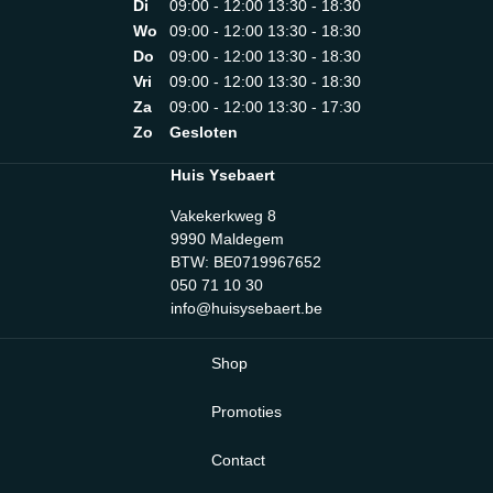
gewicht (kg): 3.500 kgVerpakte breedte: 366 mmVerpakte
Di
09:00 - 12:00 13:30 - 18:30
bedieningsknoppenBreedte sleuven: 36 mmAutomatische
diepte: 224 mmVerpakte hoogte: 248 mm
pop-up: JaGeluidssignaal einde cyclus: NoKruimelbakje:
Wo
09:00 - 12:00 13:30 - 18:30
JaMateriaal kruimelbakje: StaalAnti-slip voetjes:
Do
09:00 - 12:00 13:30 - 18:30
JaGeïntegreerde kabel: JaELEKTRISCHE
Vri
09:00 - 12:00 13:30 - 18:30
AANSLUITINGVermogen: 950 WSpanning: 220-240
Za
09:00 - 12:00 13:30 - 17:30
VFrequentie (Hz): 50/60 HzLengte stroomkabel: 1
mLOGISTIEKE INFORMATIEProduct breedte:
Zo
Gesloten
310mmProduct diepte: 195mmProduct hoogte:
198mmProduct afmetingen: 198 x 310 (325 with ball lever
Huis Ysebaert
included) x 195 mmNetto gewicht (kg): 2.400 kgBruto
gewicht (kg): 3.500 kgVerpakte breedte: 366 mmVerpakte
Vakekerkweg 8
diepte: 224 mmVerpakte hoogte: 248 mm
9990 Maldegem
BTW: BE0719967652
050 71 10 30
info@huisysebaert.be
Shop
Promoties
Contact