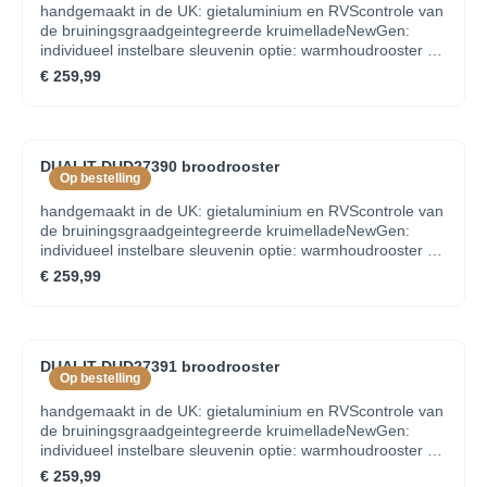
handgemaakt in de UK: gietaluminium en RVScontrole van
de bruiningsgraadgeintegreerde kruimelladeNewGen:
individueel instelbare sleuvenin optie: warmhoudrooster en
tostiklem
€ 259,99
DUALIT DUD27390 broodrooster
Op bestelling
handgemaakt in de UK: gietaluminium en RVScontrole van
de bruiningsgraadgeintegreerde kruimelladeNewGen:
individueel instelbare sleuvenin optie: warmhoudrooster en
tostiklem
€ 259,99
DUALIT DUD27391 broodrooster
Op bestelling
handgemaakt in de UK: gietaluminium en RVScontrole van
de bruiningsgraadgeintegreerde kruimelladeNewGen:
individueel instelbare sleuvenin optie: warmhoudrooster en
tostiklem
€ 259,99