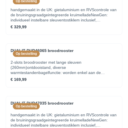
Op bestelling
handgemaakt in de UK: gietaluminium en RVScontrole van
de bruiningsgraadgeintegreerde kruimelladeNewGen:
individueel instelbare sleuventostiklem inclusief,
warmhoudrooster in optie
€ 329,99
DUALIT DUD46065 broodrooster
Op bestelling
2-slots broodrooster met lange sleuven
(260mm)ontdooistand, diverse
warmtestandenbagelfunctie: worden enkel aan de
binnenzijde getoastgeintegreerde
€ 169,99
kruimelladewarmhoudrekje inclusief
DUALIT DUD47035 broodrooster
Op bestelling
handgemaakt in de UK: gietaluminium en RVScontrole van
de bruiningsgraadgeintegreerde kruimelladeNewGen:
individueel instelbare sleuventostiklem inclusief,