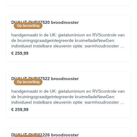
DUALIT DUD27520 broodrooster
Op bestelling
handgemaakt in de UK: gietaluminium en RVScontrole van
de bruiningsgraadgeintegreerde kruimelladeNewGen:
individueel instelbare sleuvenin optie: warmhoudrooster en
tostiklem
€ 259,99
DUALIT DUD27522 broodrooster
Op bestelling
handgemaakt in de UK: gietaluminium en RVScontrole van
de bruiningsgraadgeintegreerde kruimelladeNewGen:
individueel instelbare sleuvenin optie: warmhoudrooster en
tostiklem
€ 259,99
DUALIT DUD31226 broodrooster