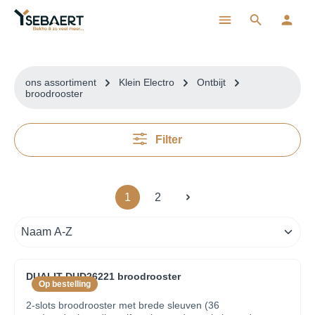
ToContentLink
ons assortiment
Klein Electro
Ontbijt
broodrooster
Filter
1
2
DUALIT DUD26221 broodrooster
Op bestelling
2-slots broodrooster met brede sleuven (36