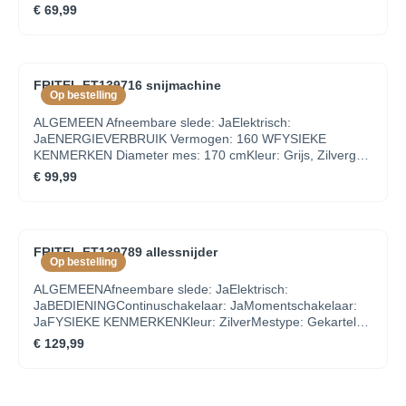
AAN/UIT schakelaarMakkelijk op te bergen en te
€ 69,99
verplaatsenDichtklapbaarAlgemeenAfneembare slede
JaEnergieverbruikVermogen 100 WFysieke
kenmerkenDiameter mes 17 cmKleur Grijs, ZwartMateriaal
InoxMestype Inox getand mesGebruiksgemakDikteregeling
FRITEL FT139716 snijmachine
0 - 15 mmMet opvangschaal Ja
Op bestelling
ALGEMEEN Afneembare slede: JaElektrisch:
JaENERGIEVERBRUIK Vermogen: 160 WFYSIEKE
KENMERKEN Diameter mes: 170 cmKleur: Grijs, Zilvergrijs
(RAL 7001)Materiaal: InoxMestype: Gekarteld inox
€ 99,99
mesGEBRUIKSGEMAK Dikteregeling: 0 - 20 mmMet
resthouder: Ja
FRITEL FT139789 allessnijder
Op bestelling
ALGEMEENAfneembare slede: JaElektrisch:
JaBEDIENINGContinuschakelaar: JaMomentschakelaar:
JaFYSIEKE KENMERKENKleur: ZilverMestype: Gekarteld
mes, Glad mesSecundaire kleur: Turquoise - Teal -
€ 129,99
AppelblauwzeegroenGEBRUIKSGEMAKDikteregeling: 0 -
15 mmMet resthouder: JaSTROOMVermogen: 150 W