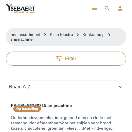
ToContentLink
ons assortiment
Klein Electro
Keukenhulp
snijmachine
Filter
FRITEL FT139715 snijmachine
Op bestelling
Onderhoudsvriendelijk: inox getand mes en slede met
restenhouder afneembaarVoor het snijden van: brood ,
kazen, charcuterie, groenten, vlees, …Met kindveilige