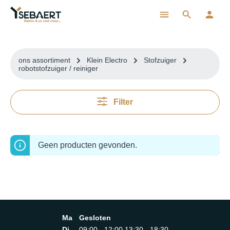
ToContentLink
ons assortiment
Klein Electro
Stofzuiger
robotstofzuiger / reiniger
Filter
Geen producten gevonden.
Ma
Gesloten
Di
09:00 - 12:00 13:30 - 18:30