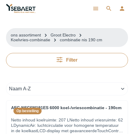
ToContentLink
ons assortiment
Groot Electro
Koelvries-combinatie
combinatie nis 190 cm
Filter
AEG NSC6M191ES 6000 koel-/vriescombinatie - 190cm
Op bestelling
Netto inhoud koelruimte: 207 LNetto inhoud vriesruimte: 62
LDynamicAir: luchtcirculatie voor homogene temperatuur
in de koelkastLCD-display met geavanceerdeTouchControl