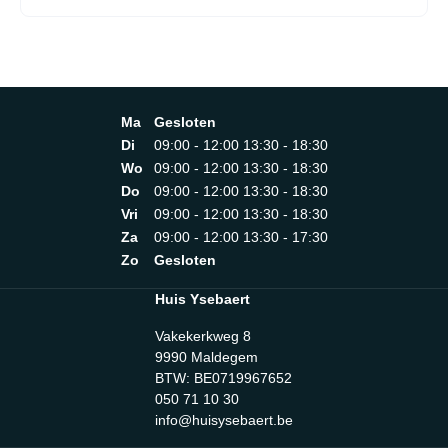
Snelvriesfunctie Visueel en akoestisch alarm bij open deur
en temperatuurstijging Speciale lades koelgedeelte:
Metallic Grey Deurscharnieren: rechts & omkeerbaar
Kleur: Wit Schuiftechniek voor deur Leggers koelruimte: 3,
Metallic Grey en 1 Flat Bottle Rack Lades koelruimte: , 1
uittrekbare lade Lades koelruimte: , 1 uittrekbare lade
Lades vriesruimte: 3, Frosted NoFrost: automatische
Ma
Gesloten
ontdooiing van de vriesruimte 1894 mm inbouwhoogte
Di
09:00 - 12:00 13:30 - 18:30
Wo
09:00 - 12:00 13:30 - 18:30
Do
09:00 - 12:00 13:30 - 18:30
Vri
09:00 - 12:00 13:30 - 18:30
Za
09:00 - 12:00 13:30 - 17:30
Zo
Gesloten
Huis Ysebaert
Vakekerkweg 8
9990 Maldegem
BTW: BE0719967652
050 71 10 30
info@huisysebaert.be