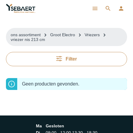
ToContentLink
ons assortiment
Groot Electro
Vriezers
vriezer nis 213 cm
Filter
Geen producten gevonden.
Ma
Gesloten
Di
09:00 - 12:00 13:30 - 18:30