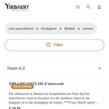
ToContentLink
ons assortiment
Kookgerei
Bestek
vorken
Filter
ZWILLING 31072-181-0 vleesvork
Op bestelling
De vleesvork is ideaal om braadvlees en ham bij het
trancheren vast te houden en de stukken vlees in de
bakpan of in de braadpan te keren. ****Four Star® werd 30
jaar geleden door Zwilling J.A. Henckels ontwikkeld. Deze
€ 79,95