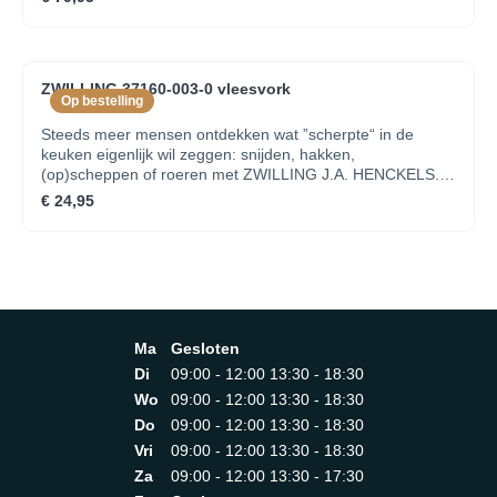
serie van gesmede messen biedt veiligheid, ergonomie en
comfort en is tot op vandaag wereldwijd de meest
verkochte messenserie van Zwilling. Uniek roestvrij staal,
speciaal voor ZWILLING J.A. HENCKELS ontwikkeld
ZWILLING 37160-003-0 vleesvork
FRIODUR® ijsgehard lemmet SIGMAFORGE®, exact
Op bestelling
gesmeed uit één enkel stuk Elegante greep uit zwart
kunststof Beperkte levenslange garantie op
Steeds meer mensen ontdekken wat ”scherpte“ in de
productiefoutenGewicht 0,231 kgLengte van het lemmet
keuken eigenlijk wil zeggen: snijden, hakken,
18 cm
(op)scheppen of roeren met ZWILLING J.A. HENCKELS.
Het genieten begint al bij de voorbereiding en terwijl
€ 24,95
werken met ZWILLING J.A. HENCKELS het koken reeds
plezierig maakt, hoeft men zich niet af te vragen hoe het
komt dat de verzamelwoede ontluikt. Er bestaat immers
slechts één iets wat beter is dan een ZWILLING J.A.
HENCKELS: nog meer ZWILLING J.A. HENCKELS.
Minimalistisch design van Matteo Thun en Antonio
Rodriguez Hoogwaardig roestvrij staal Ergonomische
Ma
Gesloten
greep Vaatwasmachinebestendig Zeer handig om vlees te
draaien of vast te houden bij het trancherenLengte 33,5
Di
09:00 - 12:00 13:30 - 18:30
cmBreedte 2,6 cmHoogte 2 cm
Wo
09:00 - 12:00 13:30 - 18:30
Do
09:00 - 12:00 13:30 - 18:30
Vri
09:00 - 12:00 13:30 - 18:30
Za
09:00 - 12:00 13:30 - 17:30