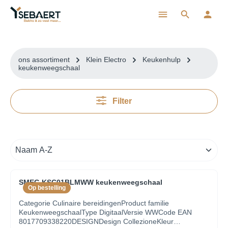
ToContentLink
ons assortiment
Klein Electro
Keukenhulp
keukenweegschaal
Filter
SMEG KSC01BLMWW keukenweegschaal
Op bestelling
Categorie Culinaire bereidingenProduct familie
KeukenweegschaalType DigitaalVersie WWCode EAN
8017709338220DESIGNDesign CollezioneKleur