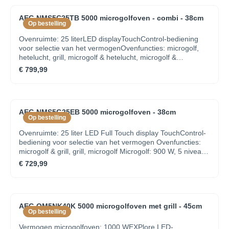
glasKinderbeveiligingInbouw in hoge of
onderkastElektronische klok met timerDeuropening
AEG NMS5C25TB 5000 microgolfoven - combi - 38cm
mechanisme: elektronisch
Op bestelling
Ovenruimte: 25 literLED displayTouchControl-bediening
voor selectie van het vermogenOvenfuncties: microgolf,
hetelucht, grill, microgolf & hetelucht, microgolf &
grillMicrogolf: 900 W, 8 niveausVermogen grill: 1000
€ 799,99
WOvenvolume: 25 lAutomatische kookprogramma's met
gewichtAutomatische ontdooiprogramma's met
gewichtSignaal bij einde kookcyclusDraaiplateau : 245 mm,
glasKinderbeveiligingInbouw in hoge of
AEG NMS5G25EB 5000 microgolfoven - 38cm
onderkastDeuropening mechanisme: drukknop
Op bestelling
Ovenruimte: 25 liter LED Full Touch display TouchControl-
bediening voor selectie van het vermogen Ovenfuncties:
microgolf & grill, grill, microgolf Microgolf: 900 W, 5 niveaus
Vermogen grill: 1000 W Ovenvolume: 23 l Quick start
€ 729,99
functie voor een volledig vermogen binnen 30 sec.
Automatische ontdooiprogramma's met gewicht Signaal bij
einde kookcyclus Draaiplateau : 315 mm, glas
Kinderbeveiliging Inbouw in hoge of onderkast
AEG OM5NK40K 5000 microgolfoven met grill - 45cm
Elektronische klok met timer Deuropening mechanisme:
Op bestelling
drukknop
Vermogen microgolfoven: 1000 WEXPlore LED-