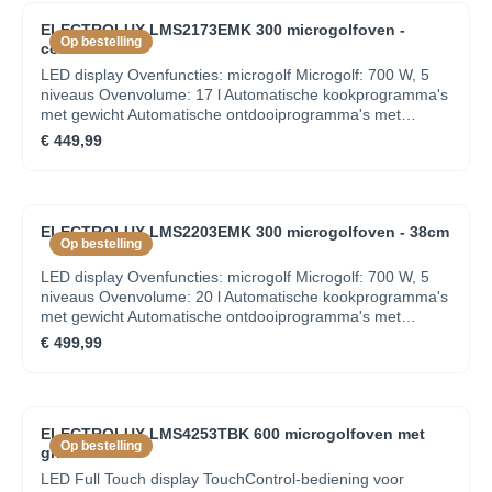
interieurverlichtingAutomatische uitschakeling van
temperatuurregelingOvenfuncties: Onderwarmte,
ventilator bij openen deurDemo modeLengte elektrische
ELECTROLUX LMS2173EMK 300 microgolfoven -
Conventioneel met microgolf, Conventioneel(boven- &
Op bestelling
kabel: 1.5 mCompacte inbouwovenAantal bakniveaus:
combi - 38cm
onderwarmte), Ontdooifunctie met microgolf, Ingevroren
2Restwarmte-indicatieRoosters inbegrepen: 1 Ovenrooster
gerechten,Grill met microgolf, Grill, Microgolffunctie,
LED display Ovenfuncties: microgolf Microgolf: 700 W, 5
Pizzafunctie, Opwarmen metmicrogolf, Multi hetelucht,
niveaus Ovenvolume: 17 l Automatische kookprogramma's
Multi hetelucht met microgolf, Circulatiegrill,Circulatiegrill
met gewicht Automatische ontdooiprogramma's met
met microgolfBereid knapperige frietjes in de oven met de
gewicht Signaal bij einde kookcyclus Draaiplateau : 245
€ 449,99
AirFry bakplaat, optioneelaccessoireTemperatuur
mm, glas Bedieningsknop voor selectie van het vermogen
instelbaar van 30°C - 230°CVermogen grill: 1900
Deuropening mechanisme: drukknop
WVentilatie van de mantelHalogene
interieurverlichtingAutomatische uitschakeling van
ventilator bij openen deurDemo modeLengte elektrische
ELECTROLUX LMS2203EMK 300 microgolfoven - 38cm
Op bestelling
kabel: 1.5 mCompacte inbouwovenAantal bakniveaus:
2Restwarmte-indicatieRoosters inbegrepen: 1 Ovenrooster
LED display Ovenfuncties: microgolf Microgolf: 700 W, 5
niveaus Ovenvolume: 20 l Automatische kookprogramma's
met gewicht Automatische ontdooiprogramma's met
gewicht Signaal bij einde kookcyclus Draaiplateau : 245
€ 499,99
mm, glas Bedieningsknop voor selectie van het vermogen
Deuropening mechanisme: drukknop
ELECTROLUX LMS4253TBK 600 microgolfoven met
Op bestelling
grill - 38cm
LED Full Touch display TouchControl-bediening voor