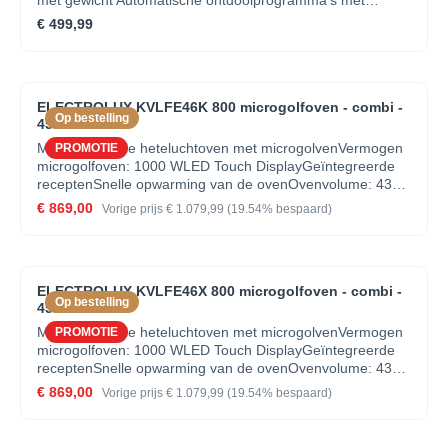
met gewicht Automatische ontdooiprogramma's met
gewicht Signaal bij einde kookcyclus Draaiplateau : 245
€ 499,99
mm, glas Bedieningsknop voor selectie van het vermogen
Deuropening mechanisme: drukknop
ELECTROLUX KVLFE46K 800 microgolfoven - combi -
Op bestelling
45cm
Multifunctionele heteluchtoven met microgolvenVermogen
PROMOTIE
microgolfoven: 1000 WLED Touch DisplayGeïntegreerde
receptenSnelle opwarming van de ovenOvenvolume: 43
literElektronische kinderbeveiligingVerzinkbare
€ 869,00
Vorige prijs
€ 1.079,99
(19.54% bespaard)
bedieningsknoppenAutomatische ovenverlichting bij
deuropeningEasy-to-clean emailAutomatisch
temperatuurvoorstelElektronische
temperatuurregelingOvenfuncties: Onderwarmte,
ELECTROLUX KVLFE46X 800 microgolfoven - combi -
Conventioneel met microgolf, Conventioneel(boven- &
Op bestelling
45cm
onderwarmte), Ontdooifunctie met microgolf, Ingevroren
gerechten,Grill met microgolf, Grill, Microgolffunctie,
Multifunctionele heteluchtoven met microgolvenVermogen
PROMOTIE
Pizzafunctie, Opwarmen metmicrogolf, Multi hetelucht,
microgolfoven: 1000 WLED Touch DisplayGeïntegreerde
Multi hetelucht met microgolf, Circulatiegrill,Circulatiegrill
receptenSnelle opwarming van de ovenOvenvolume: 43
met microgolfBereid knapperige frietjes in de oven met de
literElektronische kinderbeveiligingVerzinkbare
€ 869,00
Vorige prijs
€ 1.079,99
(19.54% bespaard)
AirFry bakplaat, optioneelaccessoireTemperatuur
bedieningsknoppenAutomatische ovenverlichting bij
instelbaar van 30°C - 230°CVermogen grill: 1900
deuropeningEasy-to-clean emailAutomatisch
WVentilatie van de mantelHalogene
temperatuurvoorstelElektronische