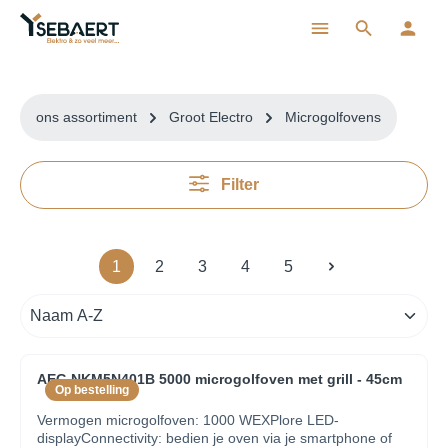
ToContentLink
ons assortiment
Groot Electro
Microgolfovens
Filter
1
2
3
4
5
AEG NKM5N401B 5000 microgolfoven met grill - 45cm
Op bestelling
Vermogen microgolfoven: 1000 WEXPlore LED-
displayConnectivity: bedien je oven via je smartphone of