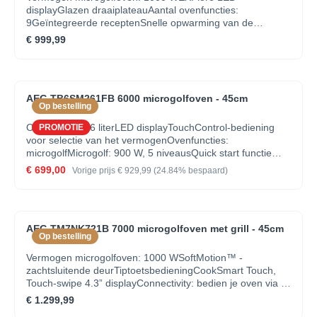
displayGlazen draaiplateauAantal ovenfuncties:
9Geïntegreerde receptenSnelle opwarming van de
ovenIsofront® Top ovendeur met hittewerende
€ 999,99
structuurOvenvolume: 44 literVerzinkbare
bedieningsknoppenAutomatische ovenverlichting bij
deuropeningEasy-to-clean emailAutomatisch
temperatuurvoorstelElektronische
AEG TB6SM261FB 6000 microgolfoven - 45cm
temperatuurregelingOvenfuncties: Opwarmen,
Op bestelling
Ontdooifunctie, Smelten, Popcorn, Vloeistoffen,Grill, Grill
hoog met microgolf, Grill laag met microgolf,
Ovenruimte: 26 literLED displayTouchControl-bediening
PROMOTIE
MicrogolffunctieTemperatuur instelbaar van 30°C -
voor selectie van het vermogenOvenfuncties:
230°CVermogen grill: 1200 WBakplaten inbegrepen: Turn
microgolfMicrogolf: 900 W, 5 niveausQuick start functie
table (small)Ventilatie van de mantelHalogene
voor een volledig vermogen binnen 30 sec.Automatische
€ 699,00
Vorige prijs
€ 929,99
(24.84% bespaard)
interieurverlichtingDemo modeLengte elektrische kabel:
ontdooiprogramma's met gewichtSignaal bij einde
1.5 mRestwarmte-indicatieCompacte inbouwoven
kookcyclusDraaiplateau : 325 mm,
glasKinderbeveiligingInbouw in hoge of
onderkastElektronische klok met timerGemakkelijk te
AEG TM7NK721B 7000 microgolfoven met grill - 45cm
gebruiken elektronicaDeuropening mechanisme:
Op bestelling
elektronisch
Vermogen microgolfoven: 1000 WSoftMotion™ -
zachtsluitende deurTiptoetsbedieningCookSmart Touch,
Touch-swipe 4.3” displayConnectivity: bedien je oven via je
smartphone of tabletGlazen draaiplateauAantal
€ 1.299,99
ovenfuncties: 8Geïntegreerde receptenSnelle opwarming