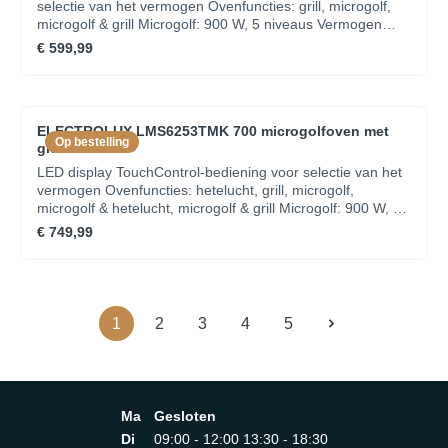
selectie van het vermogen Ovenfuncties: grill, microgolf,
microgolf & grill Microgolf: 900 W, 5 niveaus Vermogen
grill: 1000 W Ovenvolume: 23 l Quick start functie voor een
€ 599,99
volledig vermogen binnen 30 sec. Automatische
ontdooiprogramma's met gewicht Signaal bij einde
kookcyclus Draaiplateau : 315 mm, glas Kinderbeveiliging
Elektronische klok met timer Deuropening mechanisme:
ELECTROLUX LMS6253TMK 700 microgolfoven met
drukknop
Op bestelling
grill - 38cm
LED display TouchControl-bediening voor selectie van het
vermogen Ovenfuncties: hetelucht, grill, microgolf,
microgolf & hetelucht, microgolf & grill Microgolf: 900 W, 8
niveaus Vermogen grill: 1000 W Ovenvolume: 25 l
€ 749,99
Automatische kookprogramma's met gewicht Automatische
ontdooiprogramma's met gewicht Signaal bij einde
kookcyclus Draaiplateau : 245 mm, glas Kinderbeveiliging
Toebehoren inbegrepen: bakplaat, grillrooster, bakrooster
Deuropening mechanisme: drukknop
1
2
3
4
5
Ma
Gesloten
Di
09:00 - 12:00 13:30 - 18:30