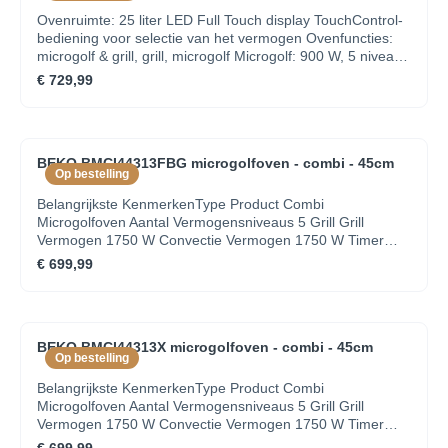
Ovenruimte: 25 liter LED Full Touch display TouchControl-
bediening voor selectie van het vermogen Ovenfuncties:
microgolf & grill, grill, microgolf Microgolf: 900 W, 5 niveaus
Vermogen grill: 1000 W Ovenvolume: 23 l Quick start
€ 729,99
functie voor een volledig vermogen binnen 30 sec.
Automatische ontdooiprogramma's met gewicht Signaal bij
einde kookcyclus Draaiplateau : 315 mm, glas
Kinderbeveiliging Inbouw in hoge of onderkast
BEKO BMCI44313FBG microgolfoven - combi - 45cm
Elektronische klok met timer Deuropening mechanisme:
Op bestelling
drukknop
Belangrijkste KenmerkenType Product Combi
Microgolfoven Aantal Vermogensniveaus 5 Grill Grill
Vermogen 1750 W Convectie Vermogen 1750 W Timer
Digitaal Fitting Soort Inbouw Max Vermogen Microgolf 900
€ 699,99
W Kleur Zwart Product Series b300 Volume Capaciteit 44
Functies & KenmerkenMax Vermogen Microgolf 900 W
Aantal Vermogensniveaus 5 Grill Grill Vermogen 1750 W
Convectie koken Convectie Vermogen 1750 W Defrost
BEKO BMCI44313X microgolfoven - combi - 45cm
auto-weight Defrost Snelle Start Auto-koken Aantal
Op bestelling
automatische kookfuncties 13 Timer Digitaal Verlichting
Type Deuropening Drop-down Grootte Draaischijf 360
Belangrijkste KenmerkenType Product Combi
Kinderslot CapaciteitVolume Capaciteit 44
Microgolfoven Aantal Vermogensniveaus 5 Grill Grill
Vermogen 1750 W Convectie Vermogen 1750 W Timer
Digitaal Fitting Soort Inbouw Hoogte 45.4 cm Breedte 59.5