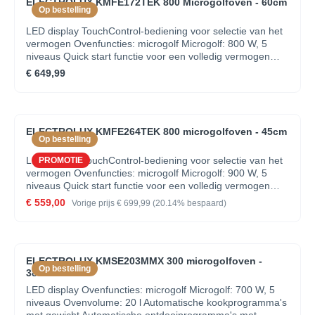
ELECTROLUX KMFE172TEK 800 Microgolfoven - 60cm
Deuropening mechanisme: elektronisch
Op bestelling
LED display TouchControl-bediening voor selectie van het
vermogen Ovenfuncties: microgolf Microgolf: 800 W, 5
niveaus Quick start functie voor een volledig vermogen
binnen 30 sec. Automatische kookprogramma's met
€ 649,99
gewicht Automatische ontdooiprogramma's met gewicht
Signaal bij einde kookcyclus Draaiplateau : 272 mm, glas
Kinderbeveiliging Binnenverlichting Elektronische klok met
timer Inbouwmogelijkheden in combinatie met andere
ELECTROLUX KMFE264TEK 800 microgolfoven - 45cm
toestellen: kolomkast Deuropening mechanisme: Electronic
Op bestelling
LED display TouchControl-bediening voor selectie van het
PROMOTIE
vermogen Ovenfuncties: microgolf Microgolf: 900 W, 5
niveaus Quick start functie voor een volledig vermogen
binnen 30 sec. Automatische kookprogramma's met
€ 559,00
Vorige prijs
€ 699,99
(20.14% bespaard)
gewicht Automatische ontdooiprogramma's met gewicht
Signaal bij einde kookcyclus Draaiplateau : 325 mm, glas
Kinderbeveiliging Binnenverlichting Elektronische klok met
timer Inbouwmogelijkheden in combinatie met andere
ELECTROLUX KMSE203MMX 300 microgolfoven -
toestellen: kolomkast Deuropening mechanisme: Electronic
Op bestelling
38cm
LED display Ovenfuncties: microgolf Microgolf: 700 W, 5
niveaus Ovenvolume: 20 l Automatische kookprogramma's