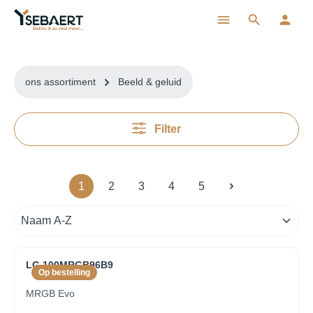
ToContentLink
ons assortiment
Beeld & geluid
Filter
1
2
3
4
5
LG 100MRGB96B9
Op bestelling
MRGB Evo