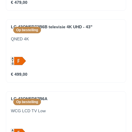
€ 479,00
LG 43QNED72B6B televisie 4K UHD - 43"
Op bestelling
QNED 4K
€ 499,00
LG 43QNED87B6A
Op bestelling
WCG LCD TV Low