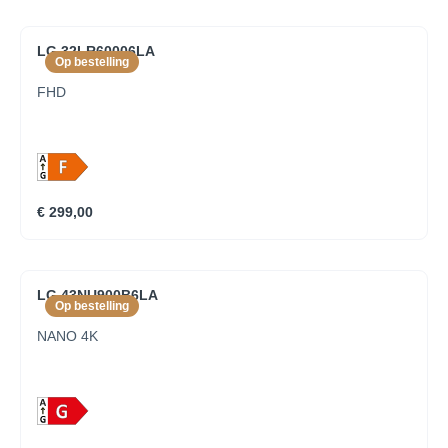
LG 32LR60006LA
Op bestelling
FHD
€ 299,00
LG 43NU900B6LA
Op bestelling
NANO 4K