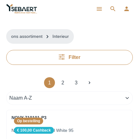
ToContentLink
ons assortiment
Interieur
Filter
1
2
3
NOVY 710101-P3
Op bestelling
Novy Pendant Mineral White 95
€ 100,00 Cashback