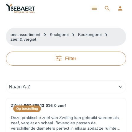
ToContentLink
ons assortiment
Kookgerei
Keukengerei
zeef & vergiet
Filter
ZWILLING 39643-016-0 zeef
Op bestelling
Deze praktische zeef van Zwilling kan gebruikt worden als
zeef, vergiet en schaal. Bovendien passen de
verschillende diameters perfect in elkaar zodat ze ruimte