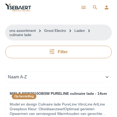
ToContentLink
ons assortiment
Groot Electro
Laden
culinaire lade
Filter
MIELE ESW7010OBSW PURELINE culinaire lade - 14cm
Op bestelling
Model en design Culinaire lade PureLine VitroLine ArtLine
Greeploos Kleur: ObsidiaanzwartOptimaal genieten
Opwarmen van serviesgoed Warmhouden van gerechten