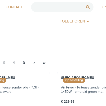
CONTACT
O
TOEBEHOREN
3
4
5
01BLMEU
SMEG AFC01EGMEU
ing
Op bestelling
Friteuse zonder olie - 7,3l -
Air Fryer - Friteuse zonder olie
t zwart
1450W - emerald green mat
€ 229,99