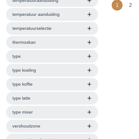
temperatuuraanduiding
cupsMeasuri
Rood,Roze,
1
2
mesgroep R
Pastelgroe
motor 800 
Geassembl
temperatuur aanduiding
van de moto
SPECIFICAT
start functi
temperatuurselectie
het hoofd g
giri/minJug 
cupsMeasuri
thermoskan
material In
motor 800 
type
van de moto
type koeling
type koffie
type latte
type mixer
vershoudzone