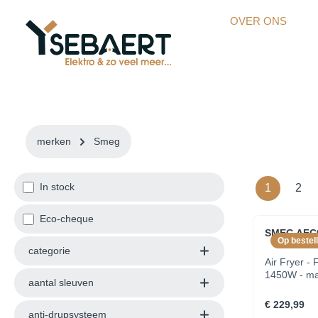
kipToSearch
general.skipToNavigation
OVER ONS
merken
Smeg
In stock
1
2
Eco-cheque
SMEG AFC
Op bestell
categorie
Air Fryer - 
1450W - ma
aantal sleuven
€ 229,99
anti-drupsysteem