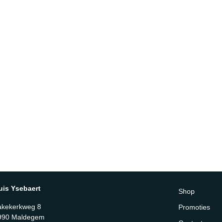
uis Ysebaert
Shop
akekerkweg 8
Promoties
990 Maldegem