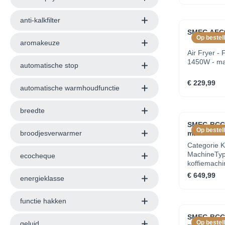
anti-kalkfilter
SMEG AF
Op bestell
aromakeuze
Air Fryer - Fr
1450W - ma
automatische stop
€ 229,99
automatische warmhoudfunctie
breedte
SMEG BCC
Op bestell
broodjesverwarmer
machine
Categorie K
MachineTyp
ecocheque
koffiemach
801770933
€ 649,99
energieklasse
CollezioneK
MatBehuizin
KunststofMa
functie hakken
AluminiumM
SMEG BCC
AluminiumAf
Op bestell
geluid