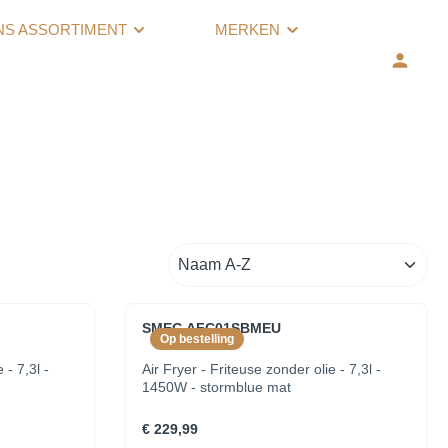
NS ASSORTIMENT
MERKEN
SMEG AFC01SBMEU
Op bestelling
 - 7,3l -
Air Fryer - Friteuse zonder olie - 7,3l -
1450W - stormblue mat
€ 229,99