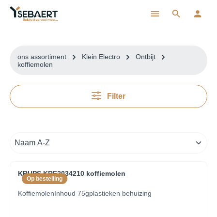
ToContentLink
ons assortiment
Klein Electro
Ontbijt
koffiemolen
Filter
KRUPS KRF2034210 koffiemolen
Op bestelling
KoffiemolenInhoud 75gplastieken behuizing