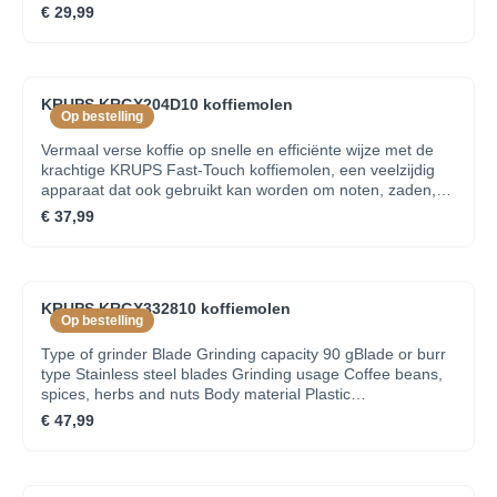
€ 29,99
KRUPS KRGX204D10 koffiemolen
Op bestelling
Vermaal verse koffie op snelle en efficiënte wijze met de
krachtige KRUPS Fast-Touch koffiemolen, een veelzijdig
apparaat dat ook gebruikt kan worden om noten, zaden,
kruiden en specerijen te hakken of vermalen. Dankzij een
€ 37,99
compact design en gestroomlijnd ontwerp is deze
elektrische koffiemolen een praktische,
gebruiksvriendelijke aanvulling voor elke
keuken.EIGENSCHAPPEN Grinding capacity: 85
KRUPS KRGX332810 koffiemolen
gKleuren: Roestvrij staal Vermogen: 200 wType stekker:
Op bestelling
Eur Stekkerkleur: Zwart
Type of grinder Blade Grinding capacity 90 gBlade or burr
type Stainless steel blades Grinding usage Coffee beans,
spices, herbs and nuts Body material Plastic
Vaatwasmachinebestendig Kleuren Zwart Aan/uit-
€ 47,99
schakelaar Vermogen 175 wCapcity indicator Repairable
product Extra meegeleverde accessoires Opbergdeksel
Type stekker Eur Stekkerkleur Zwart Stekkervorm Rechte
stekker