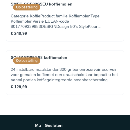
SMEG CGF02SSEU koffiemolen
Op bestelling
Categorie KoffieProduct familie KoffiemolenType
KoffiemolenVersie EUEAN-code
8017709339883DESIGNDesign 50's StyleKleur
AluminiumDecoratie/Speciale kleur NAAfwerking
€ 249,99
Geborsteld inoxSamenwerkingen NAMateriaal lichaam
InoxKleur voet Polish CromeMateriaal voet PlasticMateriaal
reservoir koffiebonenBPA-vrije kunststofMateriaal deksel
reservoir koffiebonenBPA-vrije kunststofMateriaal
SOLIS SO960.88 koffiemolen
braammolen InoxType braammolen ConischMateriaal
Op bestelling
toetsen KunststofMateriaal knoppen KunststofMateriaal
steun reservoir PlaatstaalMateriaal hendel SUS
24 instelbare maalstanden300 gr bonenreservoirreservoir
304Portafilter support material SteelDosing Funnel
voor gemalen koffiemet een draaischakelaar bepaalt u het
Material AluminiumKleur stroomkabel GrayType logo
aantal porties koffiegeintegreerde steenbescherming
Geassembleerd
€ 129,99
Ma
Gesloten