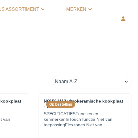
NS ASSORTIMENT
MERKEN
 kookplaat
NOVY 1112 vitrokeramische kookplaat
Op bestelling
- 78cm
SPECIFICATIESFuncties en
t van
kenmerkenInTouch functie Niet van
toepassingFlexzones Niet van
utomatische
toepassingGrill functie NeeAutomatische
 aanduiding
pot detectie NeeWarmhoudfunctie (°C)