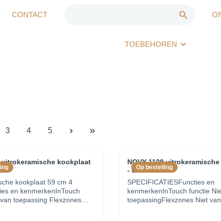
CONTACT
O
TOEBEHOREN
3
4
5
vitrokeramische kookplaat
NOVY 1109 vitrokeramische
ing
Op bestelling
- 60cm
sche kookplaat 59 cm 4
SPECIFICATIESFuncties en
ies en kenmerkenInTouch
kenmerkenInTouch functie Nie
t van toepassing Flexzones
toepassingFlexzones Niet van
passing Grill functie
toepassingGrill functie NeeA
ische pot detectie
pot detective NeeRestwarmte