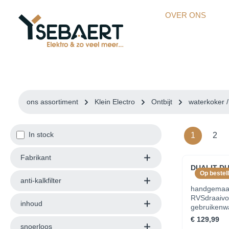
kipToSearch
general.skipToNavigation
OVER ONS
ons assortiment
Klein Electro
Ontbijt
waterkoker 
In stock
1
2
Fabrikant
DUALIT DU
Op bestell
anti-kalkfilter
handgemaak
RVSdraaivoe
inhoud
gebruikenwa
beide zijde
€ 129,99
hittebesten
snoerloos