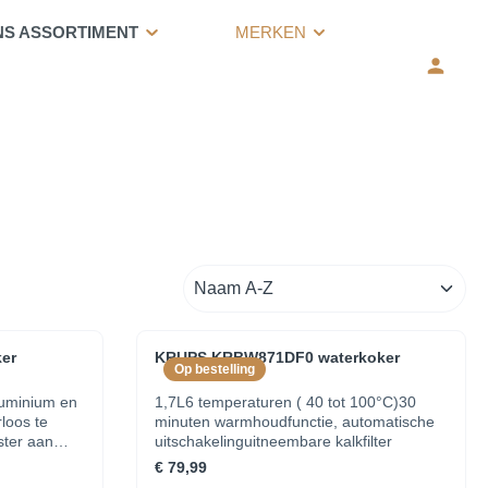
NS ASSORTIMENT
MERKEN
er
KRUPS KRBW871DF0 waterkoker
Op bestelling
luminium en
1,7L6 temperaturen ( 40 tot 100°C)30
loos te
minuten warmhoudfunctie, automatische
ster aan
uitschakelinguitneembare kalkfilter
t
€ 79,99
weerstand,