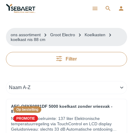
ToContentLink
ons assortiment
Groot Electro
Koelkasten
koelkast nis 88 cm
Filter
AEG OSK50881DF 5000 koelkast zonder vriesvak -
Op bestelling
87cm
Netto inhoud koelruimte: 137 liter Elektronische
PROMOTIE
temperatuurregeling via TouchControl en LCD display
Geluidsniveau: slechts 33 dB Automatische ontdooiing