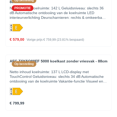
Op bestelling
88cm
Netto inhoud koelruimte: 142 L Geluidsniveau: slechts 36
PROMOTIE
dB Automatische ontdooiing van de koelruimte LED
interieurverlichting Deurscharnieren: rechts & omkeerbaar
Schuiftechniek voor deur Leggers koelruimte: 3, Metallic
Grey Plastic Laden koelruimte: 1 880 mm inbouwhoogte
Eierrekje: 2 rekjes voor 6 eieren Kleur: Wit Verlichting: LED
€ 579,00
Vorige prijs
€ 759,99
(23.81% bespaard)
AEG TSK5O88EF 5000 koelkast zonder vriesvak - 88cm
Op bestelling
Netto inhoud koelruimte: 137 L LCD-display met
TouchControl Geluidsniveau: slechts 34 dB Automatische
ontdooiing van de koelruimte Vakantie-functie Visueel en
akoestisch alarm bij open deur LED interieurverlichting
Coolmatic-functie voor het snel koelen van vers voedsel
Deurscharnieren: rechts & omkeerbaar Deur op deur
montage Leggers koelruimte: 3, White Plastic Laden
€ 799,99
koelruimte: 1 880 mm inbouwhoogte Eierrekje: 2 rekjes
voor 6 eieren Kleur: wit Verlichting: 1, LED, Side, With rise-
on effect