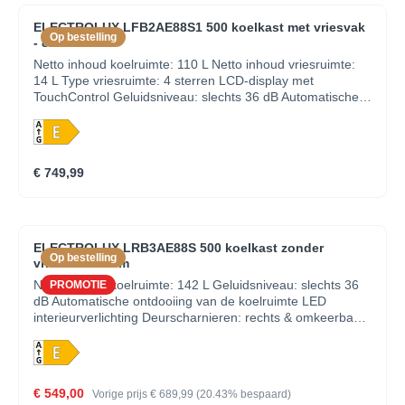
ELECTROLUX LFB2AE88S1 500 koelkast met vriesvak
Op bestelling
- 88cm
Netto inhoud koelruimte: 110 L Netto inhoud vriesruimte:
14 L Type vriesruimte: 4 sterren LCD-display met
TouchControl Geluidsniveau: slechts 36 dB Automatische
ontdooiing van de koelruimte Shopping-functie voor snelle
koeling LED interieurverlichting Deurscharnieren: rechts &
omkeerbaar Schuiftechniek voor deur Leggers koelruimte:
2 Laden koelruimte: 1 880 mm inbouwhoogte Eierrekje: 1
€ 749,99
rekje voor 6 eieren Kleur: wit Verlichting: LED, Side
ELECTROLUX LRB3AE88S 500 koelkast zonder
Op bestelling
vriesvak - 88cm
Netto inhoud koelruimte: 142 L Geluidsniveau: slechts 36
PROMOTIE
dB Automatische ontdooiing van de koelruimte LED
interieurverlichting Deurscharnieren: rechts & omkeerbaar
Schuiftechniek voor deur Leggers koelruimte: 3, Foil on
Plastic Laden koelruimte: 1 880 mm inbouwhoogte
Eierrekje: 1 rekje voor 6 eieren Kleur: wit Verlichting: LED
€ 549,00
Vorige prijs
€ 689,99
(20.43% bespaard)