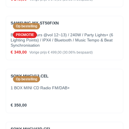
SAMSUNG MX-ST50F/XN
Op bestelling
Battery (18 hours @vol 12~13) / 240W / Party Lights+ (6
PROMOTIE
Lighting Points) / IPX4 / Bluetooth / Music Tempo & Beat
Synchronisation
€ 349,00
Vorige prijs
€ 499,00
(30.06% bespaard)
SONY MHCV13.CEL
Op bestelling
1 BOX MINI CD Radio FM/DAB+
€ 350,00