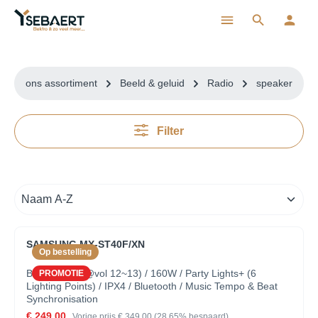
ToContentLink
ons assortiment
Beeld & geluid
Radio
speaker
Filter
SAMSUNG MX-ST40F/XN
Op bestelling
Battery (12h @vol 12~13) / 160W / Party Lights+ (6
PROMOTIE
Lighting Points) / IPX4 / Bluetooth / Music Tempo & Beat
Synchronisation
€ 249,00
Vorige prijs
€ 349,00
(28.65% bespaard)