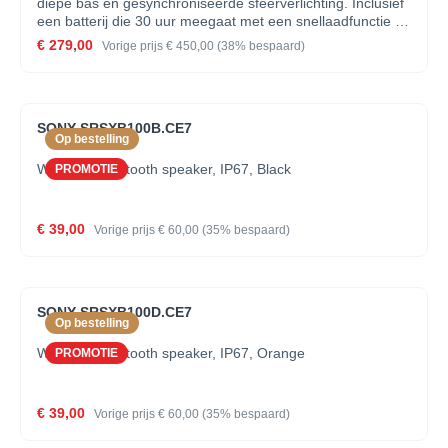
diepe bas en gesynchroniseerde sfeerverlichting. Inclusief
een batterij die 30 uur meegaat met een snellaadfunctie en
de mogelijkheid een microfoon aan te sluiten en gebruik
€ 279,00
Vorige prijs
€ 450,00
(38% bespaard)
als versterker voor een gitaar.
SONY SRSXB100B.CE7
Op bestelling
Wireless, bluetooth speaker, IP67, Black
PROMOTIE
€ 39,00
Vorige prijs
€ 60,00
(35% bespaard)
SONY SRSXB100D.CE7
Op bestelling
Wireless, bluetooth speaker, IP67, Orange
PROMOTIE
€ 39,00
Vorige prijs
€ 60,00
(35% bespaard)