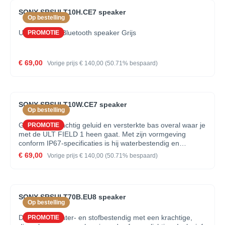
SONY SRSULT10H.CE7 speaker
Op bestelling
ULT Field 1 - Bluetooth speaker Grijs
PROMOTIE
€ 69,00
Vorige prijs
€ 140,00
(50.71% bespaard)
SONY SRSULT10W.CE7 speaker
Op bestelling
Geniet van machtig geluid en versterkte bas overal waar je
PROMOTIE
met de ULT FIELD 1 heen gaat. Met zijn vormgeving
conform IP67-specificaties is hij waterbestendig en
stofdicht en uitgebreid getest om de botsingen en krassen
€ 69,00
Vorige prijs
€ 140,00
(50.71% bespaard)
van het leven te doorstaan. Je kunt uitmuntend geluid met
je meedragen overal waar het leven je brengt — en wat de
party ook van je verlangt.
SONY SRSULT70B.EU8 speaker
Op bestelling
Draagbaar, water- en stofbestendig met een krachtige,
PROMOTIE