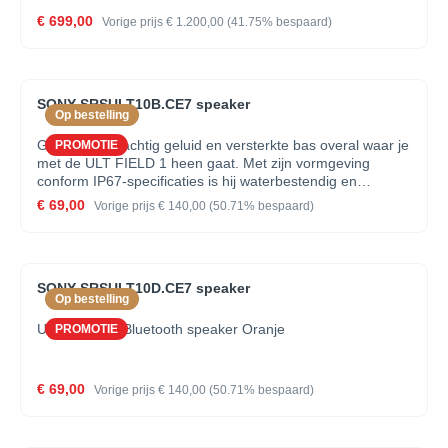
€ 699,00
Vorige prijs
€ 1.200,00
(41.75% bespaard)
SONY SRSULT10B.CE7 speaker
Op bestelling
Geniet van machtig geluid en versterkte bas overal waar je
PROMOTIE
met de ULT FIELD 1 heen gaat. Met zijn vormgeving
conform IP67-specificaties is hij waterbestendig en
stofdicht en uitgebreid getest om de botsingen en krassen
€ 69,00
Vorige prijs
€ 140,00
(50.71% bespaard)
van het leven te doorstaan. Je kunt uitmuntend geluid met
je meedragen overal waar het leven je brengt — en wat de
party ook van je verlangt.
SONY SRSULT10D.CE7 speaker
Op bestelling
ULT Field 1 - Bluetooth speaker Oranje
PROMOTIE
€ 69,00
Vorige prijs
€ 140,00
(50.71% bespaard)