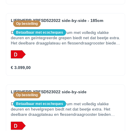
uittrekbaar plateau biedt toegang tot de ijsblokjesvoorraad
van 8 kilo.
LIEBHERR XRFSD522022 side-by-side - 185cm
Op bestelling
Dit side-by-side voorraadcentrum met volledig vlakke
Betaalbaar met ecocheques
deuren en geïntegreerde grepen biedt net dat beetje extra.
Het deelbare draagplateau en flessendraagrooster bieden
extra flexibiliteit. In de EasyFresh laden blijven groenten en
fruit extra lang vers en de VarioSafe biedt de perfecte
opbergplek voor kleine potjes en tubes. PowerCooling met
FreshAir filter zorgt voor een gelijkmatig verdeelde
€ 3.099,00
temperatuur en een fris interieur. Het NoFrost vriesdeel
hoeft nooit te worden ontdooid. Voorbereid voor
smarthome.
LIEBHERR XRFSD523022 side-by-side
Op bestelling
Dit side-by-side voorraadcentrum met volledig vlakke
Betaalbaar met ecocheques
deuren en hevelgrepen biedt net dat beetje extra. Het
deelbare draagplateau en flessendraagrooster bieden
extra flexibiliteit. In de EasyFresh laden blijven groenten en
fruit extra lang vers en de VarioSafe biedt de perfecte
opbergplek voor kleine potjes en tubes. PowerCooling met