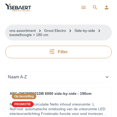
ToContentLink
ons assortiment
Groot Electro
Side-by-side
toestelhoogte > 180 cm
Filter
AEG OM7MR601DB 6000 side-by-side - 190cm
Op bestelling
MultiFlow luchtcirculatie Netto inhoud vriesruimte: L
PROMOTIE
NoFrost: automatische ontdooiing van de vriesruimte LED
interieurverlichting Frostmatic-functie voor snel invriezen