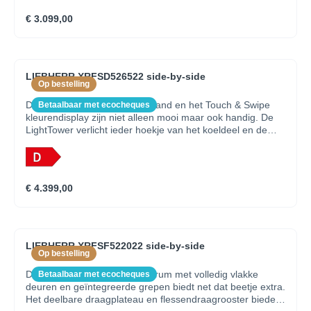
FreshAir filter zorgt voor een gelijkmatig verdeelde
€ 3.099,00
temperatuur en een fris interieur. Het NoFrost vriesdeel
hoeft nooit te worden ontdooid. Voorbereid voor
smarthome.
LIEBHERR XRFSD526522 side-by-side
Op bestelling
De droge SmartSteel achterwand en het Touch & Swipe
Betaalbaar met ecocheques
kleurendisplay zijn niet alleen mooi maar ook handig. De
LightTower verlicht ieder hoekje van het koeldeel en de
deuren met SoftSystem sluiten zacht. In de 3 BioFresh
laden op SoftTelescopic rails blijven groenten en fruit tot 3x
langer vers en het FreshAir filter houdt het interieur fris.
Het NoFrost vriesdeel hoeft u nooit te ontdooien. Het
€ 4.399,00
uittrekbare plateau van de IceTower met vaste
wateraansluiting biedt toegang tot de ijsblokjesvoorraad
van 8 kilo.
LIEBHERR XRFSF522022 side-by-side
Op bestelling
Dit side-by-side voorraadcentrum met volledig vlakke
Betaalbaar met ecocheques
deuren en geïntegreerde grepen biedt net dat beetje extra.
Het deelbare draagplateau en flessendraagrooster bieden