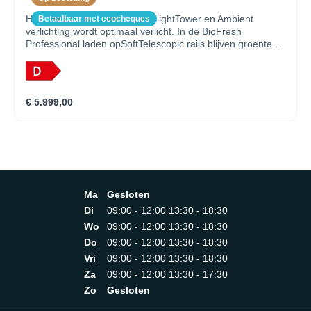
Het SmartSteel interieur met LightTower en Ambient
Betaalbaar met ecocheques
verlichting wordt optimaal verlicht. In de BioFresh
Professional laden opSoftTelescopic rails blijven groenten
en fruit tot 3x langer vers. Voor een maximale versheid
wordt regelmatig een frisse nevelover groente en fruit
verspreid. Vis en zeevruchten blijven in de Fish & Seafood-
safe extra lang vers. Het NoFrost vriesdeel metLED
€ 5.999,00
verlichting hoeft u nooit te ontdooien. De IceTower op
uittrekbaar plateau biedt toegang tot de ijsblokjesvoorraad
van 8 kilo.
Ma
Gesloten
Di
09:00 - 12:00 13:30 - 18:30
Wo
09:00 - 12:00 13:30 - 18:30
Do
09:00 - 12:00 13:30 - 18:30
Vri
09:00 - 12:00 13:30 - 18:30
Za
09:00 - 12:00 13:30 - 17:30
Zo
Gesloten