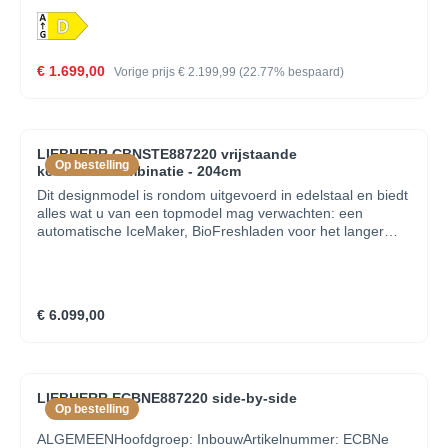
Automatische ontdooiing van de koelruimte Visueel en
akoestisch alarm bij open deur en temperatuurstijging
Visueel alarm bij temperatuurstijging Deurscharnieren:
links & rechts Kleur: Zwart Leggers koelruimte: 2 Lades
€ 1.699,00
Vorige prijs
€ 2.199,99
(22.77% bespaard)
koelruimte: , 2 Simple Drawers Lades koelruimte: , 2
Simple Drawers Leggers diepvriezer: No Lades
vriesruimte: 4, transparant Verstelbare voetjes
LIEBHERR CBNSTE887220 vrijstaande
Op bestelling
koel-/vriescombinatie - 204cm
Dit designmodel is rondom uitgevoerd in edelstaal en biedt
alles wat u van een topmodel mag verwachten: een
automatische IceMaker, BioFreshladen voor het langer
bewaren van verse levensmiddelen, dubbele LED
lichtzuilen in het koeldeel, twee zelfsluitende vriesladen die
u nooit meer hoeft te ontdooien en veel inhoud!
€ 6.099,00
LIEBHERR ECBNE887220 side-by-side
Op bestelling
ALGEMEENHoofdgroep: InbouwArtikelnummer: ECBNe