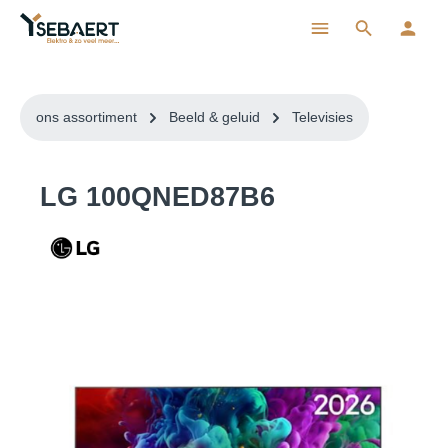
ToContentLink
ons assortiment
Beeld & geluid
Televisies
LG 100QNED87B6
component.cms.imageGallery.skipImageGallery