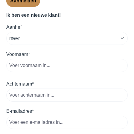
Aanmelden
Ik ben een nieuwe klant!
account.registerPersonalLegend
Aanhef
Voornaam*
Achternaam*
E-mailadres*