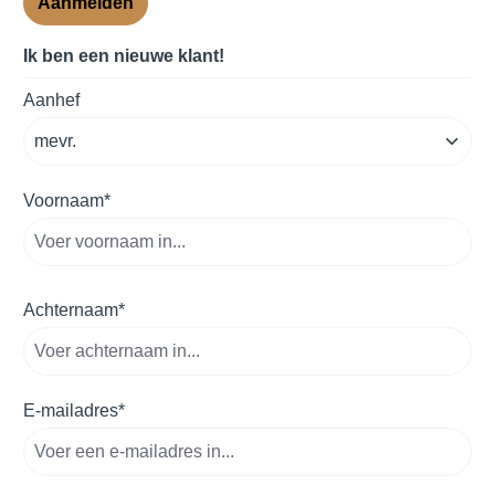
Aanmelden
Ik ben een nieuwe klant!
account.registerPersonalLegend
Aanhef
Voornaam*
Achternaam*
E-mailadres*